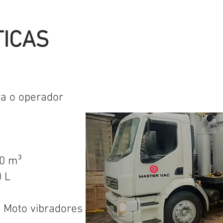
TICAS
a o operador
10 m³
 L
 Moto vibradores