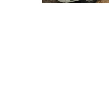
EQUIPAMENTOS
Ultravac
br
Mastervac
Hipervac
Ultra sucção
Hidrojet