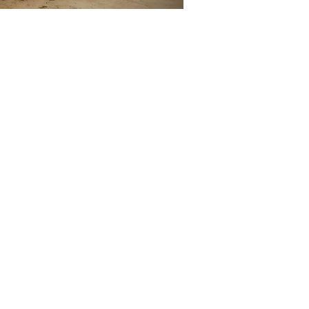
LINKS ÚTEIS
Home
Sobre nós​​
Soluções
Equipamentos​